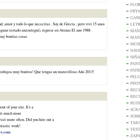
FLO
FRY
GAN
d, amor y todo lo que nececitas . Soy de Grecia , pero vivi 15 anos
LET
uan (estado anzoategui), regrese en Atenas El ano 1988 .
MAN
muy bonitas cosas
MAN
MUJ
NAV
NIÑA
PAN
PATR
trabajos muy bonitos! Que tengas un maravilloso Año 2013!
PEL
PIN
REC
REC
RUS
ut of your site. It's a
SCR
 it much more
SOM
isit more often. Did you hire out a
TARJ
ntastic work!
VEST
re.com
ZAP