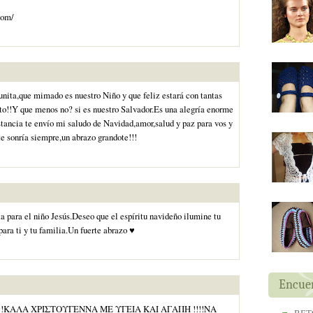
com/
nita,que mimado es nuestro Niño y que feliz estará con tantas
o!!Y que menos no? si es nuestro Salvador.Es una alegría enorme
stancia te envío mi saludo de Navidad,amor,salud y paz para vos y
e sonría siempre,un abrazo grandote!!!
a para el niño Jesús.Deseo que el espíritu navideño ilumine tu
para ti y tu familia.Un fuerte abrazo ♥
Encuen
ΚΑΛΑ ΧΡΙΣΤΟΥΓΕΝΝΑ ΜΕ ΥΓΕΙΑ ΚΑΙ ΑΓΑΠΗ !!!!ΝΑ