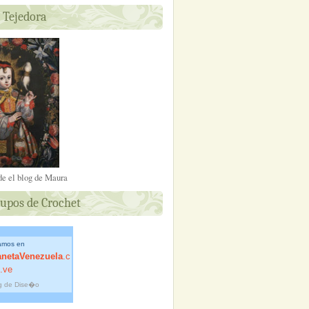
 Tejedora
de el blog de Maura
upos de Crochet
amos en
anetaVenezuela
.c
.ve
g de Dise�o