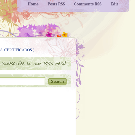
Home
Posts RSS
Comments RSS
Edit
S, CERTIFICADOS }