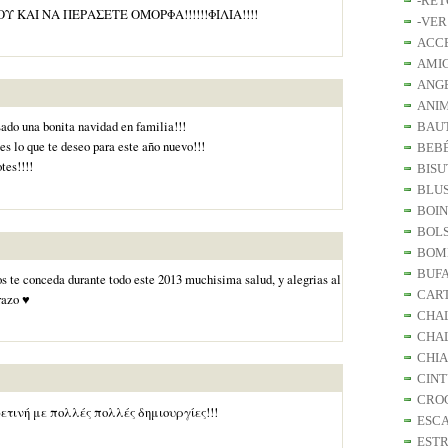
-RET
Υ ΚΑΙ ΝΑ ΠΕΡΑΣΕΤΕ ΟΜΟΡΦΑ!!!!!!ΦΙΛΙΑ!!!!
-VER
ACC
AMI
ANGE
ANI
ado una bonita navidad en familia!!!
BAU
es lo que te deseo para este año nuevo!!!
BEB
tes!!!!
BISU
BLU
BOI
BOL
BOM
BUF
 te conceda durante todo este 2013 muchisima salud, y alegrias al
CAR
razo ♥
CHA
CHA
CHI
CIN
CRO
ετινή με πολλές πολλές δημιουργίες!!!
ESCA
EST