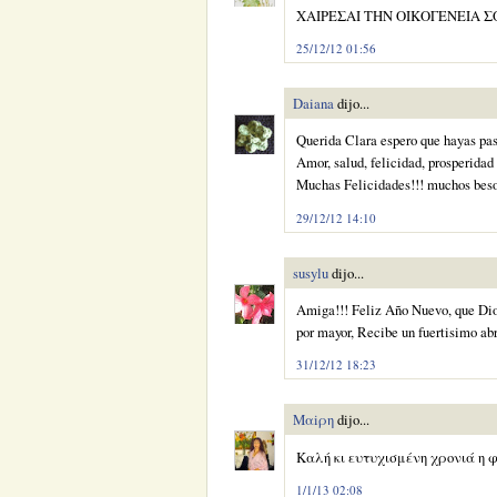
ΧΑΙΡΕΣΑΙ ΤΗΝ ΟΙΚΟΓΕΝΕΙΑ ΣΟ
25/12/12 01:56
Daiana
dijo...
Querida Clara espero que hayas pas
Amor, salud, felicidad, prosperidad 
Muchas Felicidades!!! muchos beso
29/12/12 14:10
susylu
dijo...
Amiga!!! Feliz Año Nuevo, que Dios
por mayor, Recibe un fuertisimo ab
31/12/12 18:23
Μαiρη
dijo...
Kαλή κι ευτυχισμένη χρονιά η φ
1/1/13 02:08