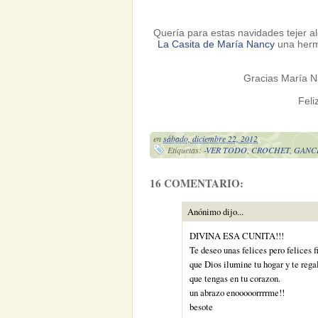
Quería para estas navidades tejer al
La Casita de María Nancy
una hermo
Gracias María Na
Feli
en
sábado, diciembre 22, 2012
Etiquetas:
-VER TODO
,
CROCHET
,
GANC
16 COMENTARIO:
Anónimo dijo...
DIVINA ESA CUNITA!!!
Te deseo unas felices pero felices 
que Dios ilumine tu hogar y te rega
que tengas en tu corazon.
un abrazo enooooorrrrme!!
besote