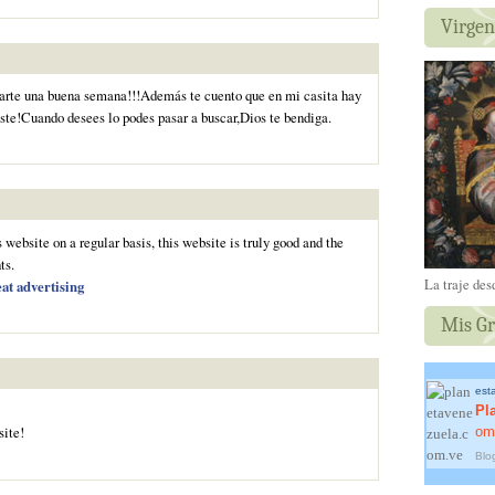
Virgen
earte una buena semana!!!Además te cuento que en mi casita hay
uste!Cuando desees lo podes pasar a buscar,Dios te bendiga.
s website on a regular basis, this website is truly good and the
ts.
La traje des
at advertising
Mis Gr
est
Pl
site!
om
Blo