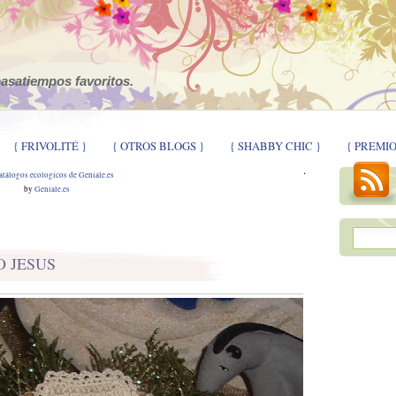
pasatiempos favoritos.
{ FRIVOLITÉ }
{ OTROS BLOGS }
{ SHABBY CHIC }
{ PREMIO
.
by
Geniale.es
O JESUS