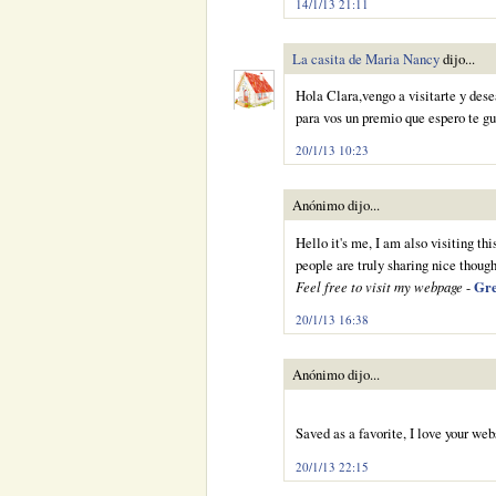
14/1/13 21:11
La casita de Maria Nancy
dijo...
Hola Clara,vengo a visitarte y des
para vos un premio que espero te g
20/1/13 10:23
Anónimo dijo...
Hello іt's me, I am also visiting thi
people are truly sharing nice though
Feel free to visit my webpage
-
Gre
20/1/13 16:38
Anónimo dijo...
Saved as a favorite, I love your web
20/1/13 22:15