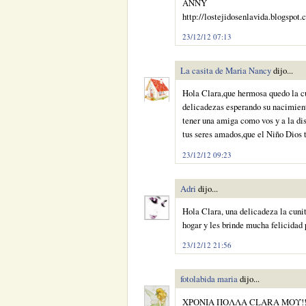
ANNY
http://lostejidosenlavida.blogspot.
23/12/12 07:13
La casita de Maria Nancy
dijo...
Hola Clara,que hermosa quedo la cu
delicadezas esperando su nacimient
tener una amiga como vos y a la di
tus seres amados,que el Niño Dios t
23/12/12 09:23
Adri
dijo...
Hola Clara, una delicadeza la cunit
hogar y les brinde mucha felicidad 
23/12/12 21:56
fotolabida maria
dijo...
ΧΡΟΝΙΑ ΠΟΛΛΑ CLARA ΜΟΥ!!!