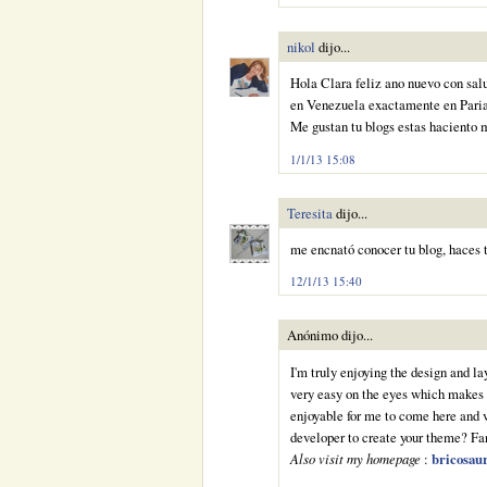
nikol
dijo...
Hola Clara feliz ano nuevo con salu
en Venezuela exactamente en Pariag
Me gustan tu blogs estas haciento 
1/1/13 15:08
Teresita
dijo...
me encnató conocer tu blog, haces 
12/1/13 15:40
Anónimo dijo...
I'm truly enjoying the design and layo
very easy on the eyes which makes
enjoyable for me to come here and v
developer to create your theme? Fa
Also visit my homepage
:
bricosau