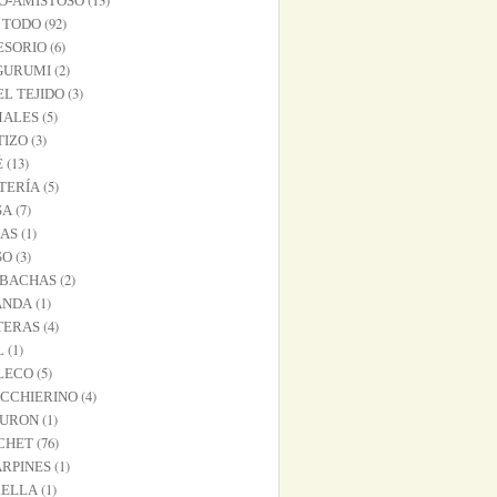
(13)
O-AMISTOSO
(92)
 TODO
(6)
ESORIO
(2)
GURUMI
(3)
L TEJIDO
(5)
MALES
(3)
TIZO
(13)
É
(5)
TERÍA
(7)
SA
(1)
NAS
(3)
SO
(2)
BACHAS
(1)
ANDA
(4)
TERAS
(1)
L
(5)
LECO
(4)
ACCHIERINO
(1)
TURON
(76)
CHET
(1)
RPINES
(1)
RELLA