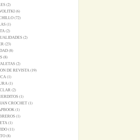
(2)
RES
(6)
WOLITKI
(72)
CHILLO
(1)
RAS
(2)
TA
(2)
UALIDADES
(23)
ER
(8)
IDAD
(8)
S
(2)
TALETAS
(19)
ON DE REVISTA
(1)
UCA
(1)
TURA
(2)
ICLAR
(1)
UERDITOS
(1)
SIAN CROCHET
(1)
APBOOK
(1)
BREROS
(1)
ETA
(11)
IDO
(8)
ATO